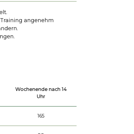
lt.
s Training angenehm
ändern.
ungen.
Wochenende nach 14
Uhr
165