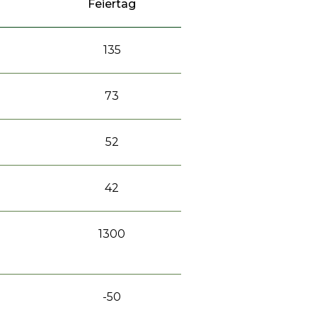
Feiertag
135
73
52
42
1300
-50