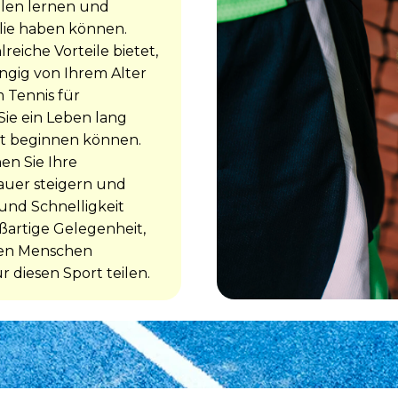
ielen lernen und
lie haben können.
lreiche Vorteile bietet,
ängig von Ihrem Alter
 Tennis für
 Sie ein Leben lang
it beginnen können.
en Sie Ihre
dauer steigern und
und Schnelligkeit
ßartige Gelegenheit,
ren Menschen
 diesen Sport teilen.