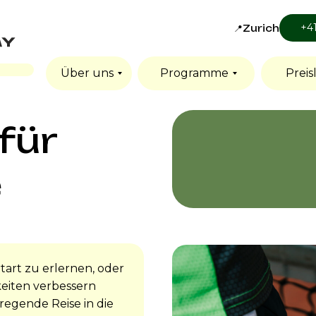
+4
📍Zurich
Über uns
Programme
Preisl
für
e
rtart zu erlernen, oder
gkeiten verbessern
regende Reise in die