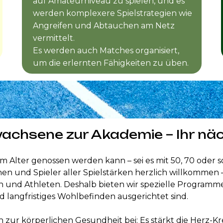
auf Amateurniveau zu spielen, und es
werden komplexere Spielstrategien wie
Angreifen und Abtauchen am Netz
vermittelt.
Es werden auch Matches organisiert,
um die erlernten Fähigkeiten zu üben.
achsene zur Akademie – Ihr näch
em Alter genossen werden kann – sei es mit 50, 70 oder s
nen und Spieler aller Spielstärken herzlich willkomme
n und Athleten. Deshalb bieten wir spezielle Programme
nd langfristiges Wohlbefinden ausgerichtet sind.
 zur körperlichen Gesundheit bei: Es stärkt die Herz-Kr