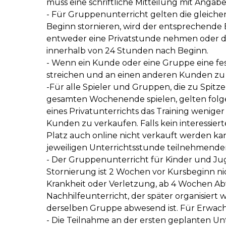
muss eine schriftliche Mitteilung mit Ang
- Für Gruppenunterricht gelten die gleichen
Beginn stornieren, wird der entsprechende B
entweder eine Privatstunde nehmen oder di
innerhalb von 24 Stunden nach Beginn.
- Wenn ein Kunde oder eine Gruppe eine fest
streichen und an einen anderen Kunden zu
-Für alle Spieler und Gruppen, die zu Spit
gesamten Wochenende spielen, gelten folge
eines Privatunterrichts das Training wenige
Kunden zu verkaufen. Falls kein interessier
Platz auch online nicht verkauft werden ka
jeweiligen Unterrichtsstunde teilnehmenden 
- Der Gruppenunterricht für Kinder und Ju
Stornierung ist 2 Wochen vor Kursbeginn n
Krankheit oder Verletzung, ab 4 Wochen Ab
Nachhilfeunterricht, der später organisiert 
derselben Gruppe abwesend ist. Für Erwac
- Die Teilnahme an der ersten geplanten Unt