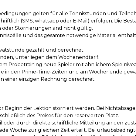
edingungen gelten für alle Tennisstunden und Teilne
hriftlich (SMS, whatsapp oder E-Mail) erfolgen. Die B
der Stornierungen sind nicht gültig.
e Tennisbälle und das gesamte notwendige Material entha
Privatstunde gezählt und berechnet.
ttfinden, unterliegen dem Wochenendtarif.
h dem Probetraining neue Spieler mit ähnlichem Spieln
Stunde in den Prime-Time-Zeiten und am Wochenende gew
 in einer einzigen Rechnung berechnet.
 Beginn der Lektion storniert werden. Bei Nichtabsage
chließlich des Preises für den reservierten Platz.
il oder durch direkte schriftliche Mitteilung an den zus
jede Woche zur gleichen Zeit erteilt. Bei urlaubsbedi