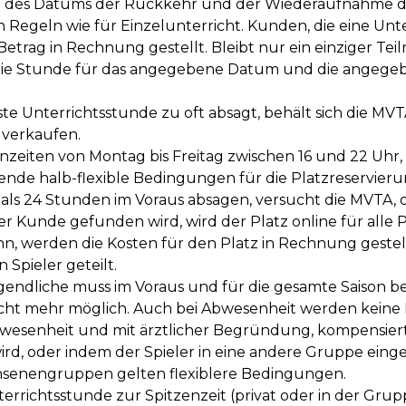
abe des Datums der Rückkehr und der Wiederaufnahme de
 Regeln wie für Einzelunterricht. Kunden, die eine Unt
etrag in Rechnung gestellt. Bleibt nur ein einziger Tei
e Stunde für das angegebene Datum und die angegebene
e Unterrichtsstunde zu oft absagt, behält sich die MVT
 verkaufen.
zenzeiten von Montag bis Freitag zwischen 16 und 22 Uh
nde halb-flexible Bedingungen für die Platzreservieru
r als 24 Stunden im Voraus absagen, versucht die MVTA, 
ter Kunde gefunden wird, wird der Platz online für all
nn, werden die Kosten für den Platz in Rechnung gestel
Spieler geteilt.
gendliche muss im Voraus und für die gesamte Saison 
icht mehr möglich. Auch bei Abwesenheit werden keine
wesenheit und mit ärztlicher Begründung, kompensier
wird, oder indem der Spieler in eine andere Gruppe einget
hsenengruppen gelten flexiblere Bedingungen.
errichtsstunde zur Spitzenzeit (privat oder in der Grup